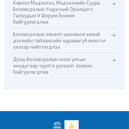
Хэвлэл Мэдээлэл, Мэдээллийн Суурь
Боловсролын Үндэсний Оролцогч
Талуудын V Форум Зохион
байгуулагдлаа
Боловсролын хяналт-шинжилгээний
дэлхийн тайлангийн хураангуй монгол
хэлээр нийтлэгдлээ
Дээд боловсролын олон улсын
анхдугаар чуулга уулзалт зохион
байгуулагдлаа