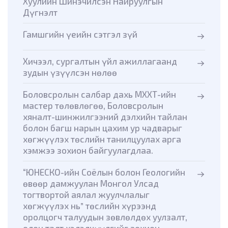
Хуулийн Шинэчилсэн Найруулгын
Дүгнэлт
Гамшгийн үеийн сэтгэл зүй
Хичээл, сургалтын үйл ажиллагаанд
зудын үзүүлсэн нөлөө
Боловсролын салбар дахь МХХТ-ийн
мастер төлөвлөгөө, Боловсролын
хяналт-шинжилгээний дэлхийн тайлан
болон багш нарын цахим ур чадварыг
хөгжүүлэх төслийн танилцуулах арга
хэмжээ зохион байгуулагдлаа.
“ЮНЕСКО-ийн Соёлын болон Геологийн
өвөөр дамжуулан Монгол Улсад
тогтвортой аялал жуулчлалыг
хөгжүүлэх нь” төслийн хүрээнд
оролцогч талуудын зөвлөлдөх уулзалт,
олон талт хэлэлцүүлгийг зохион