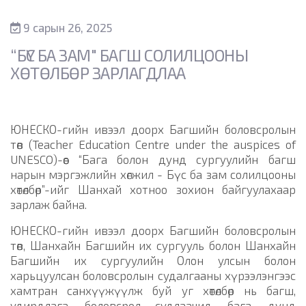
9 сарын 26, 2025
“БҮС БА ЗАМ" БАГШ СОЛИЛЦООНЫ
ХӨТӨЛБӨР ЗАРЛАГДЛАА
ЮНЕСКО-гийн ивээл доорх Багшийн боловсролын
төв (Teacher Education Centre under the auspices of
UNESCO)-өөс “Бага болон дунд сургуулийн багш
нарын мэргэжлийн хөгжил - Бүс ба зам солилцооны
хөтөлбөр”-ийг Шанхай хотноо зохион байгуулахаар
зарлаж байна.
ЮНЕСКО-гийн ивээл доорх Багшийн боловсролын
төв, Шанхайн Багшийн их сургууль болон Шанхайн
Багшийн их сургуулийн Олон улсын болон
харьцуулсан боловсролын судалгааны хүрээлэнгээс
хамтран санхүүжүүлж буй уг хөтөлбөр нь багш,
удирдлага, боловсрол судлаачид, бага, дунд