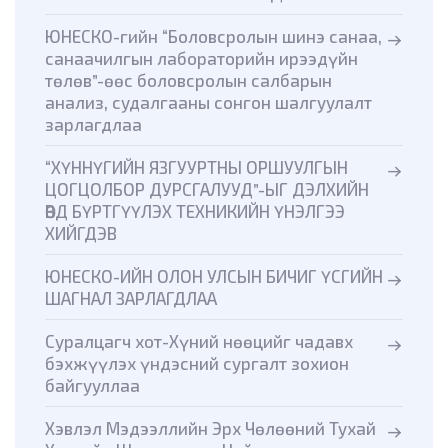
ЮНЕСКО-гийн “Боловсролын шинэ санаа,
санаачилгын лабораторийн ирээдүйн
төлөв”-өөс боловсролын салбарын
анализ, судалгааны сонгон шалгуулалт
зарлагдлаа
“ХҮННҮГИЙН ЯЗГУУРТНЫ ОРШУУЛГЫН
ЦОГЦОЛБОР ДУРСГАЛУУД”-ЫГ ДЭЛХИЙН
ӨВД БҮРТГҮҮЛЭХ ТЕХНИКИЙН ҮНЭЛГЭЭ
ХИЙГДЭВ
ЮНЕСКО-ИЙН ОЛОН УЛСЫН БИЧИГ ҮСГИЙН
ШАГНАЛ ЗАРЛАГДЛАА
Суралцагч хот-Хүний нөөцийг чадавх
бэхжүүлэх үндэсний сургалт зохион
байгууллаа
Хэвлэл Мэдээллийн Эрх Чөлөөний Тухай