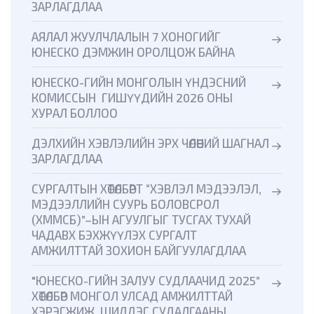
ЗАРЛАГДЛАА
АЯЛАЛ ЖУУЛЧЛАЛЫН 7 ХОНОГИЙГ
ЮНЕСКО ДЭМЖИН ОРОЛЦОЖ БАЙНА
ЮНЕСКО-ГИЙН МОНГОЛЫН ҮНДЭСНИЙ
КОМИССЫН ГИШҮҮДИЙН 2026 ОНЫ
ХУРАЛ БОЛЛОО
ДЭЛХИЙН ХЭВЛЭЛИЙН ЭРХ ЧӨЛӨӨНИЙ ШАГНАЛ
ЗАРЛАГДЛАА
СУРГАЛТЫН ХӨТӨЛБӨРТ “ХЭВЛЭЛ МЭДЭЭЛЭЛ,
МЭДЭЭЛЛИЙН СУУРЬ БОЛОВСРОЛ
(ХММСБ)”–ЫН АГУУЛГЫГ ТУСГАХ ТУХАЙ
ЧАДАВХ БЭХЖҮҮЛЭХ СУРГАЛТ
АМЖИЛТТАЙ ЗОХИОН БАЙГУУЛАГДЛАА
"ЮНЕСКО-ГИЙН ЗАЛУУ СУДЛААЧИД 2025”
ХӨТӨЛБӨР МОНГОЛ УЛСАД АМЖИЛТТАЙ
ХЭРЭГЖИЖ, ШИЛДЭГ СУДАЛГААНЫ