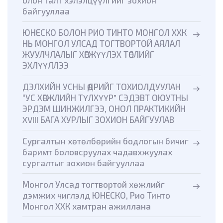
байгууллаа
ЮНЕСКО БОЛОН РИО ТИНТО МОНГОЛ ХХК
НЬ МОНГОЛ УЛСАД ТОГТВОРТОЙ АЯЛАЛ
ЖУУЛЧЛАЛЫГ ХӨГЖҮҮЛЭХ ТӨСЛИЙГ
ЭХЛҮҮЛЛЭЭ
ДЭЛХИЙН УСНЫ ӨДРИЙГ ТОХИОЛДУУЛАН
“УС ХӨГЖЛИЙН ТҮЛХҮҮР” СЭДЭВТ ОЮУТНЫ
ЭРДЭМ ШИНЖИЛГЭЭ, ОНОЛ ПРАКТИКИЙН
XVIII БАГА ХУРЛЫГ ЗОХИОН БАЙГУУЛАВ
Сургалтын хөтөлбөрийн бодлогын бичиг
баримт боловсруулах чадавхжуулах
сургалтыг зохион байгууллаа
Монгол Улсад тогтвортой хөжлийг
дэмжих чиглэлд ЮНЕСКО, Рио Тинто
Монгол ХХК хамтран ажиллана