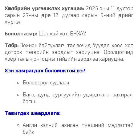
Хөтөлбөрийн үргэлжлэх хугацаа:
2025 оны 11 дүгээр
сарын 27-ны өдрөөс 12 дугаар сарын 9-ний өдрийг
хүртэл
Болох газар:
Шанхай хот, БНХАУ
Төлбөр:
Зохион байгуулагч тал зочид буудал, хоол, хот
доторх тээврийн зардлыг хариуцна. Оролцогчид
хоёр талын онгоцны тийзийн зардлаа хариуцна.
Хэн хамрагдах боломжтой вэ?
Боловсрол судлаач
Бага, дунд сургуулийн удирдлага, захирал,
багш
Тавигдах шаардлага:
Англи хэлний ахисан түвшний мэдлэгтэй
байх