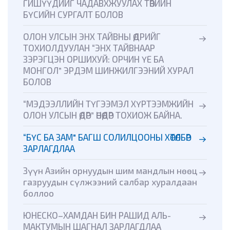
ГИШҮҮДИЙГ ЧАДАВХЖУУЛАХ ТӨВИЙН
БҮСИЙН СУРГАЛТ БОЛОВ
ОЛОН УЛСЫН ЭНХ ТАЙВНЫ ӨДРИЙГ
ТОХИОЛДУУЛАН “ЭНХ ТАЙВНААР
ЗЭРЭГЦЭН ОРШИХУЙ: ОРЧИН ҮЕ БА
МОНГОЛ” ЭРДЭМ ШИНЖИЛГЭЭНИЙ ХУРАЛ
БОЛОВ
“МЭДЭЭЛЛИЙН ТҮГЭЭМЭЛ ХҮРТЭЭМЖИЙН
ОЛОН УЛСЫН ӨДӨР” ӨНӨӨДӨР ТОХИОЖ БАЙНА.
“БҮС БА ЗАМ" БАГШ СОЛИЛЦООНЫ ХӨТӨЛБӨР
ЗАРЛАГДЛАА
Зүүн Азийн орнуудын шим мандлын нөөц
газруудын сүлжээний салбар хуралдаан
боллоо
ЮНЕСКО–ХАМДАН БИН РАШИД АЛЬ-
МАКТУМЫН ШАГНАЛ ЗАРЛАГДЛАА