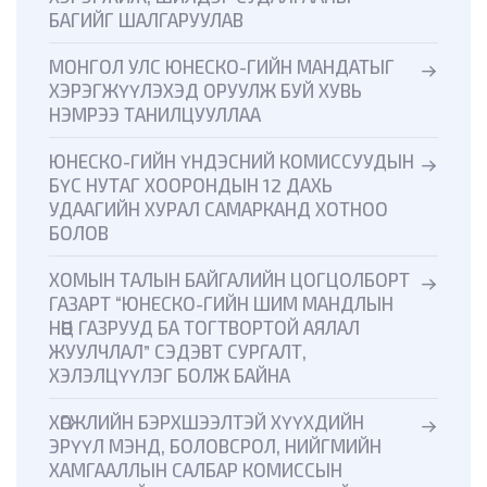
БАГИЙГ ШАЛГАРУУЛАВ
МОНГОЛ УЛС ЮНЕСКО-ГИЙН МАНДАТЫГ
ХЭРЭГЖҮҮЛЭХЭД ОРУУЛЖ БУЙ ХУВЬ
НЭМРЭЭ ТАНИЛЦУУЛЛАА
ЮНЕСКО-ГИЙН ҮНДЭСНИЙ КОМИССУУДЫН
БҮС НУТАГ ХООРОНДЫН 12 ДАХЬ
УДААГИЙН ХУРАЛ САМАРКАНД ХОТНОО
БОЛОВ
ХОМЫН ТАЛЫН БАЙГАЛИЙН ЦОГЦОЛБОРТ
ГАЗАРТ “ЮНЕСКО-ГИЙН ШИМ МАНДЛЫН
НӨӨЦ ГАЗРУУД БА ТОГТВОРТОЙ АЯЛАЛ
ЖУУЛЧЛАЛ” СЭДЭВТ СУРГАЛТ,
ХЭЛЭЛЦҮҮЛЭГ БОЛЖ БАЙНА
ХӨГЖЛИЙН БЭРХШЭЭЛТЭЙ ХҮҮХДИЙН
ЭРҮҮЛ МЭНД, БОЛОВСРОЛ, НИЙГМИЙН
ХАМГААЛЛЫН САЛБАР КОМИССЫН