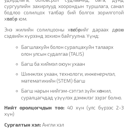
сургуулийн захирлууд хоорондын туршлага, санал
бодлоо солилцох талбар бий болгох зорилготой
хөтөлбөр юм.
Энэ жилийн солилцооны хөтөлбөрийг дараах дөрвөн
сэдвийн хүрээнд зохион байгуулна. Үүнд:
Багшлахуйн болон суралцахуйн талаарх
олон улсын судалгаа (TALIS)
Багш ба хиймэл оюун ухаан
Шинжлэх ухаан, технологи, инженерчлэл,
математикийн (STEM) багш
Багш нарын нийгэм-сэтгэл зүйн хөгжил,
суралцагчдад үзүүлэх дэмжлэг зэрэг болно.
Нийт оролцогчдын тоо:
40 хүн (улс бүрээс 2-3
хүн)
Сургалтын хэл:
Англи хэл