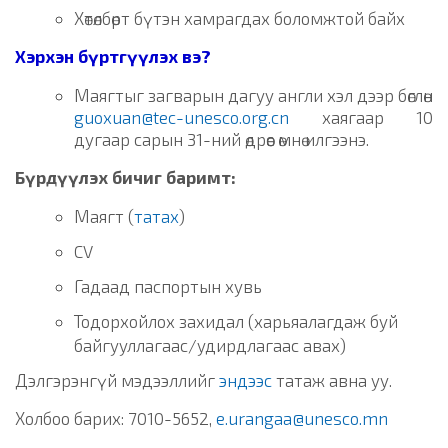
Хөтөлбөрт бүтэн хамрагдах боломжтой байх
Хэрхэн бүртгүүлэх вэ?
Маягтыг загварын дагуу англи хэл дээр бөглөн
guoxuan@tec-unesco.org.cn
хаягаар 10
дугаар сарын 31-ний өдрөөс өмнө илгээнэ.
Бүрдүүлэх бичиг баримт:
Маягт (
татах
)
CV
Гадаад паспортын хувь
Тодорхойлох захидал (харьяалагдаж буй
байгууллагаас/удирдлагаас авах)
Дэлгэрэнгүй мэдээллийг
эндээс
татаж авна уу.
Холбоо барих: 7010-5652,
e.urangaa@unesco.mn