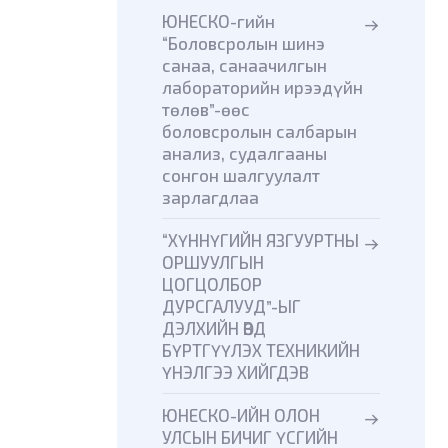
ЮНЕСКО-гийн
“Боловсролын шинэ
санаа, санаачилгын
лабораторийн ирээдүйн
төлөв”-өөс
боловсролын салбарын
анализ, судалгааны
сонгон шалгуулалт
зарлагдлаа
“ХҮННҮГИЙН ЯЗГУУРТНЫ
ОРШУУЛГЫН
ЦОГЦОЛБОР
ДУРСГАЛУУД”-ЫГ
ДЭЛХИЙН ӨВД
БҮРТГҮҮЛЭХ ТЕХНИКИЙН
ҮНЭЛГЭЭ ХИЙГДЭВ
ЮНЕСКО-ИЙН ОЛОН
УЛСЫН БИЧИГ ҮСГИЙН