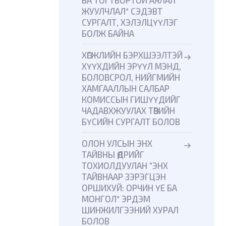
ЖУУЛЧЛАЛ” СЭДЭВТ
СУРГАЛТ, ХЭЛЭЛЦҮҮЛЭГ
БОЛЖ БАЙНА
ХӨГЖЛИЙН БЭРХШЭЭЛТЭЙ
ХҮҮХДИЙН ЭРҮҮЛ МЭНД,
БОЛОВСРОЛ, НИЙГМИЙН
ХАМГААЛЛЫН САЛБАР
КОМИССЫН ГИШҮҮДИЙГ
ЧАДАВХЖУУЛАХ ТӨВИЙН
БҮСИЙН СУРГАЛТ БОЛОВ
ОЛОН УЛСЫН ЭНХ
ТАЙВНЫ ӨДРИЙГ
ТОХИОЛДУУЛАН “ЭНХ
ТАЙВНААР ЗЭРЭГЦЭН
ОРШИХУЙ: ОРЧИН ҮЕ БА
МОНГОЛ” ЭРДЭМ
ШИНЖИЛГЭЭНИЙ ХУРАЛ
БОЛОВ