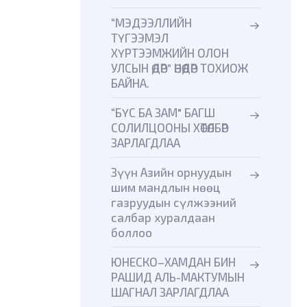
“МЭДЭЭЛЛИЙН
ТҮГЭЭМЭЛ
ХҮРТЭЭМЖИЙН ОЛОН
УЛСЫН ӨДӨР” ӨНӨӨДӨР ТОХИОЖ
БАЙНА.
“БҮС БА ЗАМ" БАГШ
СОЛИЛЦООНЫ ХӨТӨЛБӨР
ЗАРЛАГДЛАА
Зүүн Азийн орнуудын
шим мандлын нөөц
газруудын сүлжээний
салбар хуралдаан
боллоо
ЮНЕСКО–ХАМДАН БИН
РАШИД АЛЬ-МАКТУМЫН
ШАГНАЛ ЗАРЛАГДЛАА