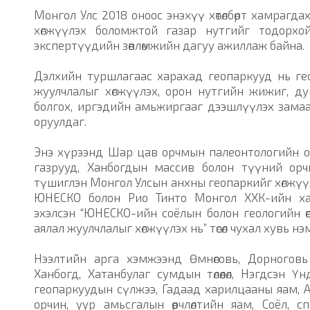
Монгол Улс 2018 оноос энэхүү хөтөлбөрт хамрагда
хөгжүүлэх боломжтой газар нутгийг тодорх
экспертүүдийн зөвлөмжийн дагуу ажиллаж байна.
Дэлхийн туршлагаас харахад геопаркууд нь гео
жуулчлалыг хөгжүүлэх, орон нутгийн жижиг, д
болгох, иргэдийн амьжиргааг дээшлүүлэх замаа
оруулдаг.
Энэ хүрээнд Шар цав орчмын палеонтологийн ол
газрууд, Ханбогдын массив болон түүний орчм
түшиглэн Монгол Улсын анхны геопаркийг хөгжүү
ЮНЕСКО болон Рио Тинто Монгол ХХК-ийн х
эхэлсэн “ЮНЕСКО-ийн соёлын болон геологийн ө
аялал жуулчлалыг хөгжүүлэх нь” төсөл чухал хувь н
Нээлтийн арга хэмжээнд Өмнөговь, Дорноговь
Ханбогд, Хатанбулаг сумдын төлөөлөл, Нэгдсэн 
геопаркуудын сүлжээ, Гадаад харилцааны яам, А
орчин, уур амьсгалын өөрчлөлтийн яам, Соёл, с