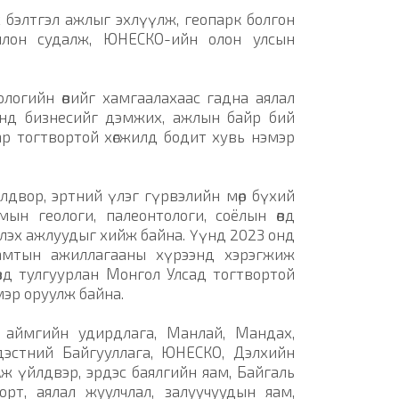
х бэлтгэл ажлыг эхлүүлж, геопарк болгон
ойлон судалж, ЮНЕСКО-ийн олон улсын
логийн өвийг хамгаалахаас гадна аялал
унд бизнесийг дэмжих, ажлын байр бий
р тогтвортой хөгжилд бодит хувь нэмэр
двор, эртний үлэг гүрвэлийн мөр бүхий
ын геологи, палеонтологи, соёлын өвд
лэх ажлуудыг хийж байна. Үүнд 2023 онд
амтын ажиллагааны хүрээнд хэрэгжиж
вд тулгуурлан Монгол Улсад тогтвортой
эмэр оруулж байна.
 аймгийн удирдлага, Манлай, Мандах,
Үндэстний Байгууллага, ЮНЕСКО, Дэлхийн
ж үйлдвэр, эрдэс баялгийн яам, Байгаль
порт, аялал жуулчлал, залуучуудын яам,