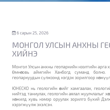
6 сарын 25, 2026
МОНГОЛ УЛСЫН АНХНЫ ГЕ
ХИЙНЭ
Монгол Улсын анхны геопаркийн нээлтийн арга хэ
Өмнөговь аймгийн Ханбогд суманд болно.
геопаркуудын сүлжээнд нэгдэх зорилгоор хөгжүүл
ЮНЕСКО нь геологийн өвийг хамгаалах, геолог
нийтэд таниулах, геологийн аялал жуулчлалыг х
хөгжилд хувь нэмэр оруулах зорилго бүхий Дэлх
хэрэгжүүлж эхэлсэн.