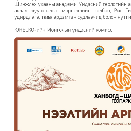
Шинжлэх ухааны академи, Үндэсний геологийн ал
аялал жуулчлалын мэргэжлийн холбоо, Рио Т
удирдлага, төлөөлөл, эрдэмтэн судлаачид болон нут
ЮНЕСКО-ийн Монголын үндэсний комисс