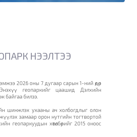
ОПАРК НЭЭЛТЭЭ
мжээ 2026 оны 7 дугаар сарын 1-ний өдөр
 Энэхүү геопаркийг цаашид Дэлхийн
ж байгаа билээ.
ийн шинжлэх ухааны ач холбогдлыг олон
өгжүүлэх замаар орон нутгийн тогтвортой
ийн геопаркуудын хөтөлбөрийг 2015 оноос