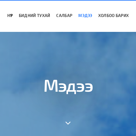
НҮҮР
БИДНИЙ ТУХАЙ
САЛБАР
МЭДЭЭ
ХОЛБОО БАРИХ
Мэдээ