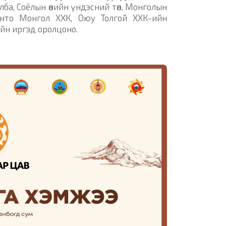
ба, Соёлын өвийн үндэсний төв, Монголын
инто Монгол ХХК, Оюу Толгой ХХК-ийн
гийн иргэд оролцоно.