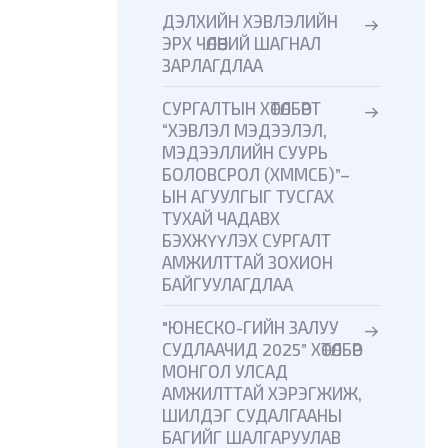
ДЭЛХИЙН ХЭВЛЭЛИЙН
ЭРХ ЧӨЛӨӨНИЙ ШАГНАЛ
ЗАРЛАГДЛАА
СУРГАЛТЫН ХӨТӨЛБӨРТ
“ХЭВЛЭЛ МЭДЭЭЛЭЛ,
МЭДЭЭЛЛИЙН СУУРЬ
БОЛОВСРОЛ (ХММСБ)”–
ЫН АГУУЛГЫГ ТУСГАХ
ТУХАЙ ЧАДАВХ
БЭХЖҮҮЛЭХ СУРГАЛТ
АМЖИЛТТАЙ ЗОХИОН
БАЙГУУЛАГДЛАА
"ЮНЕСКО-ГИЙН ЗАЛУУ
СУДЛААЧИД 2025” ХӨТӨЛБӨР
МОНГОЛ УЛСАД
АМЖИЛТТАЙ ХЭРЭГЖИЖ,
ШИЛДЭГ СУДАЛГААНЫ
БАГИЙГ ШАЛГАРУУЛАВ