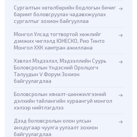
Сургалтын хөтөлбөрийн бодлогын бичиг
баримт боловсруулах чадавхжуулах
сургалтыг зохион байгууллаа
Монгол Улсад тогтвортой хөжлийг
дэмжих чиглэлд ЮНЕСКО, Рио Тинто
Монгол ХХК хамтран ажиллана
Хэвлэл Мэдээлэл, Мэдээллийн Суурь
Боловсролын Үндэсний Оролцогч
Талуудын V Форум Зохион
байгуулагдлаа
Боловсролын хяналт-шинжилгээний
дэлхийн тайлангийн хураангуй монгол
хэлээр нийтлэгдлээ
Дээд боловсролын олон улсын
анхдугаар чуулга уулзалт зохион
байгуулагдлаа