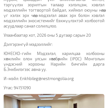
тэргүүлэх зорилтын талаар хэлэлцэж, хэвлэл
мэдээллийн тогтвортой байдал, хиймэл оюуны нөлөө,
үг хэлэх эрх чөлөө, мэдээлэл авах эрх болон хэвлэл
мэдээллийн экосистемийг бэхжүүлэхтэй холбоотой
асуудлаар санал солилцлоо.
Улаанбаатар хот, 2026 оны 5 дугаар сарын 20
Дэлгэрэнгүй мэдээллийг:
ЮНЕСКО-гийн Мэдээлэл, харилцаа холбооны
хөгжлийн олон улсын хөтөлбөрийн (IPDC) Монголын
үндэсний хорооны Нарийн бичгийн дарга
Б.Энхбилэгээс авна уу.
И-мэйл: Enkhbileg@nestmongolia.org
Утас: 94151090