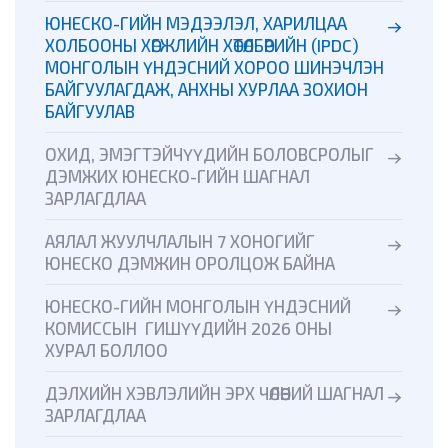
ЮНЕСКО-ГИЙН МЭДЭЭЛЭЛ, ХАРИЛЦАА
ХОЛБООНЫ ХӨГЖЛИЙН ХӨТӨЛБӨРИЙН (IPDC)
МОНГОЛЫН ҮНДЭСНИЙ ХОРОО ШИНЭЧЛЭН
БАЙГУУЛАГДАЖ, АНХНЫ ХУРЛАА ЗОХИОН
БАЙГУУЛАВ
ОХИД, ЭМЭГТЭЙЧҮҮДИЙН БОЛОВСРОЛЫГ
ДЭМЖИХ ЮНЕСКО-ГИЙН ШАГНАЛ
ЗАРЛАГДЛАА
АЯЛАЛ ЖУУЛЧЛАЛЫН 7 ХОНОГИЙГ
ЮНЕСКО ДЭМЖИН ОРОЛЦОЖ БАЙНА
ЮНЕСКО-ГИЙН МОНГОЛЫН ҮНДЭСНИЙ
КОМИССЫН ГИШҮҮДИЙН 2026 ОНЫ
ХУРАЛ БОЛЛОО
ДЭЛХИЙН ХЭВЛЭЛИЙН ЭРХ ЧӨЛӨӨНИЙ ШАГНАЛ
ЗАРЛАГДЛАА