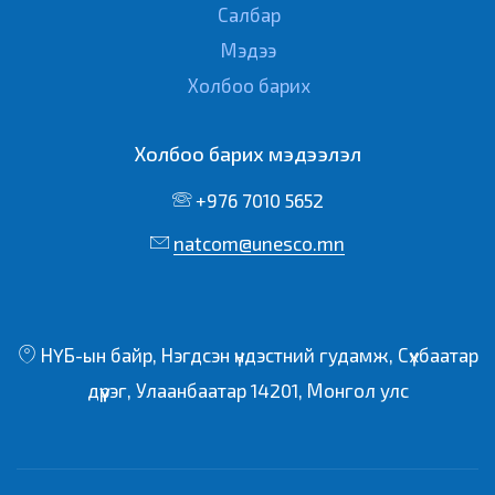
Салбар
Мэдээ
Холбоо барих
Холбоо барих мэдээлэл
+976 7010 5652
natcom@unesco.mn
НҮБ-ын байр, Нэгдсэн үндэстний гудамж, Сүхбаатар
дүүрэг, Улаанбаатар 14201, Монгол улс