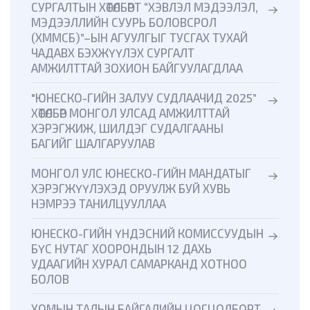
СУРГАЛТЫН ХӨТӨЛБӨРТ “ХЭВЛЭЛ МЭДЭЭЛЭЛ,
МЭДЭЭЛЛИЙН СУУРЬ БОЛОВСРОЛ
(ХММСБ)”–ЫН АГУУЛГЫГ ТУСГАХ ТУХАЙ
ЧАДАВХ БЭХЖҮҮЛЭХ СУРГАЛТ
АМЖИЛТТАЙ ЗОХИОН БАЙГУУЛАГДЛАА
"ЮНЕСКО-ГИЙН ЗАЛУУ СУДЛААЧИД 2025”
ХӨТӨЛБӨР МОНГОЛ УЛСАД АМЖИЛТТАЙ
ХЭРЭГЖИЖ, ШИЛДЭГ СУДАЛГААНЫ
БАГИЙГ ШАЛГАРУУЛАВ
МОНГОЛ УЛС ЮНЕСКО-ГИЙН МАНДАТЫГ
ХЭРЭГЖҮҮЛЭХЭД ОРУУЛЖ БУЙ ХУВЬ
НЭМРЭЭ ТАНИЛЦУУЛЛАА
ЮНЕСКО-ГИЙН ҮНДЭСНИЙ КОМИССУУДЫН
БҮС НУТАГ ХООРОНДЫН 12 ДАХЬ
УДААГИЙН ХУРАЛ САМАРКАНД ХОТНОО
БОЛОВ
ХОМЫН ТАЛЫН БАЙГАЛИЙН ЦОГЦОЛБОРТ