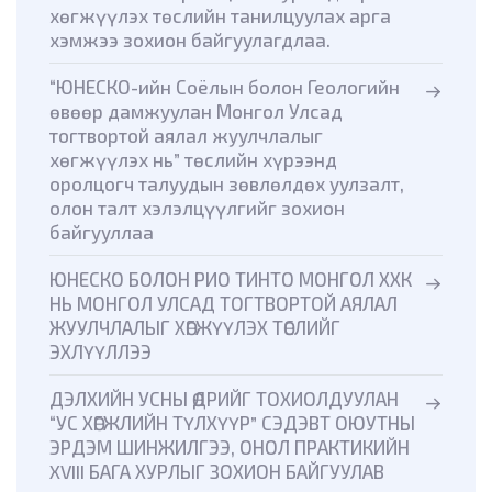
хөгжүүлэх төслийн танилцуулах арга
хэмжээ зохион байгуулагдлаа.
“ЮНЕСКО-ийн Соёлын болон Геологийн
өвөөр дамжуулан Монгол Улсад
тогтвортой аялал жуулчлалыг
хөгжүүлэх нь” төслийн хүрээнд
оролцогч талуудын зөвлөлдөх уулзалт,
олон талт хэлэлцүүлгийг зохион
байгууллаа
ЮНЕСКО БОЛОН РИО ТИНТО МОНГОЛ ХХК
НЬ МОНГОЛ УЛСАД ТОГТВОРТОЙ АЯЛАЛ
ЖУУЛЧЛАЛЫГ ХӨГЖҮҮЛЭХ ТӨСЛИЙГ
ЭХЛҮҮЛЛЭЭ
ДЭЛХИЙН УСНЫ ӨДРИЙГ ТОХИОЛДУУЛАН
“УС ХӨГЖЛИЙН ТҮЛХҮҮР” СЭДЭВТ ОЮУТНЫ
ЭРДЭМ ШИНЖИЛГЭЭ, ОНОЛ ПРАКТИКИЙН
XVIII БАГА ХУРЛЫГ ЗОХИОН БАЙГУУЛАВ