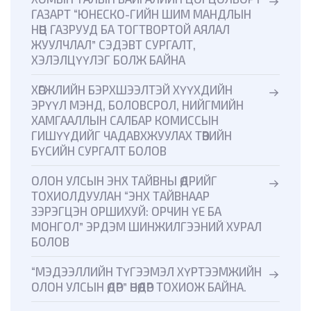
ГАЗАРТ “ЮНЕСКО-ГИЙН ШИМ МАНДЛЫН
НӨӨЦ ГАЗРУУД БА ТОГТВОРТОЙ АЯЛАЛ
ЖУУЛЧЛАЛ” СЭДЭВТ СУРГАЛТ,
ХЭЛЭЛЦҮҮЛЭГ БОЛЖ БАЙНА
ХӨГЖЛИЙН БЭРХШЭЭЛТЭЙ ХҮҮХДИЙН
ЭРҮҮЛ МЭНД, БОЛОВСРОЛ, НИЙГМИЙН
ХАМГААЛЛЫН САЛБАР КОМИССЫН
ГИШҮҮДИЙГ ЧАДАВХЖУУЛАХ ТӨВИЙН
БҮСИЙН СУРГАЛТ БОЛОВ
ОЛОН УЛСЫН ЭНХ ТАЙВНЫ ӨДРИЙГ
ТОХИОЛДУУЛАН “ЭНХ ТАЙВНААР
ЗЭРЭГЦЭН ОРШИХУЙ: ОРЧИН ҮЕ БА
МОНГОЛ” ЭРДЭМ ШИНЖИЛГЭЭНИЙ ХУРАЛ
БОЛОВ
“МЭДЭЭЛЛИЙН ТҮГЭЭМЭЛ ХҮРТЭЭМЖИЙН
ОЛОН УЛСЫН ӨДӨР” ӨНӨӨДӨР ТОХИОЖ БАЙНА.