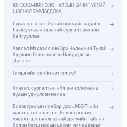
ЮНЕСКО-ИЙН ОЛОН УЛСЫН БИЧИГ ҮСГИЙН
ШАГНАЛ ЗАРЛАГДЛАА
Суралцагч хот-Хүний нөөцийг чадавх
бэхжүүлэх үндэсний сургалт зохион
байгууллаа
Хэвлэл Мэдээллийн Эрх Чөлөөний Тухай
Хуулийн Шинэчилсэн Найруулгын
Дүгнэлт
Гамшгийн үеийн сэтгэл зүй
Хичээл, сургалтын үйл ажиллагаанд
зудын үзүүлсэн нөлөө
Боловсролын салбар дахь МХХТ-ийн
мастер төлөвлөгөө, Боловсролын
хяналт-шинжилгээний дэлхийн тайлан
болон багш нарын цахим ур чадварыг