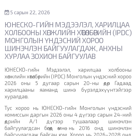
5 сарын 22, 2026
ЮНЕСКО-ГИЙН МЭДЭЭЛЭЛ, ХАРИЛЦАА
ХОЛБООНЫ ХӨГЖЛИЙН ХӨТӨЛБӨРИЙН (IPDC)
МОНГОЛЫН ҮНДЭСНИЙ ХОРОО
ШИНЭЧЛЭН БАЙГУУЛАГДАЖ, АНХНЫ
ХУРЛАА ЗОХИОН БАЙГУУЛАВ
ЮНЕСКО-гийн Мэдээлэл, харилцаа холбооны
хөгжлийн хөтөлбөрийн (IPDC) Монголын үндэсний хороо
2026 оны 5 дугаар сарын 20-ны өдөр Гадаад
харилцааны яаманд шинэ бүрэлдэхүүнтэйгээр
хуралдав.
Тус хороо нь ЮНЕСКО-гийн Монголын үндэсний
комиссын даргын 2026 оны 4 дүгээр сарын 24-ний
өдрийн А/1 дүгээр тушаалаар шинэчлэн
байгуулагдсан бөгөөд өмнө нь 2016 онд шинэчлэн
байгуулагдаж байсан юм. Хороо нь 2026–2028 онд