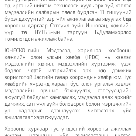
төр, иргэний нийгэм, технологи, хууль эрх зүй, хэвлэл
мэдээллийн салбарын төлөөллөөс бүрдсэн 11 гишүүний
бүрэлдэхүүнтэйгээр үйл ажиллагаагаа явуулах бөгөөд
хорооны даргаар Сэтгүүл зүйн Инновац, хөгжлийн
үүр төв НҮТББ-ын тэргүүн Б.Дуламхорлоо
томилогдон ажиллаж байна.
ЮНЕСКО-гийн Мэдээлэл, харилцаа холбооны
хөгжлийн олон улсын хөтөлбөр (IPDC) нь хэвлэл
мэдээллийн хөгжил, мэдээллийн хүртээмж, үзэл
бодлоо чөлөөтэй илэрхийлэх эрх чөлөөг дэмжих
зорилготой Засгийн газар хоорондын хөтөлбөр юм. Тус
хөтөлбөрийн хүрээнд хараат бус, олон ургальч хэвлэл
мэдээллийн орчныг бэхжүүлэх, сэтгүүлчдийн
аюулгүй байдлыг хамгаалах, мэдээлэл авах эрхийг
дэмжих, сэтгүүл зүйн боловсрол болон мэргэжлийн
ур чадварыг дээшлүүлэх чиглэлээрх үйл
ажиллагааг хэрэгжүүлдэг.
Хорооны хурлаар тус үндэсний хорооны ажиллах
журам, цаашдын үйл ажиллагааны чиглэл,