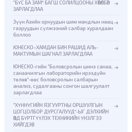
“БҮС БА ЗАМ" БАГШ СОЛИЛЦООНЫ ХӨТӨЛБӨР
ЗАРЛАГДЛАА
Зүүн Азийн орнуудын шим мандлын нөөц
газруудын сүлжээний салбар хуралдаан
боллоо
ЮНЕСКО–ХАМДАН БИН РАШИД АЛЬ-
МАКТУМЫН ШАГНАЛ ЗАРЛАГДЛАА
ЮНЕСКО-гийн “Боловсролын шинэ санаа,
санаачилгын лабораторийн ирээдүйн
төлөв”-өөс боловсролын салбарын
анализ, судалгааны сонгон шалгуулалт
зарлагдлаа
“ХҮННҮГИЙН ЯЗГУУРТНЫ ОРШУУЛГЫН
ЦОГЦОЛБОР ДУРСГАЛУУД”-ЫГ ДЭЛХИЙН
ӨВД БҮРТГҮҮЛЭХ ТЕХНИКИЙН ҮНЭЛГЭЭ
ХИЙГДЭВ