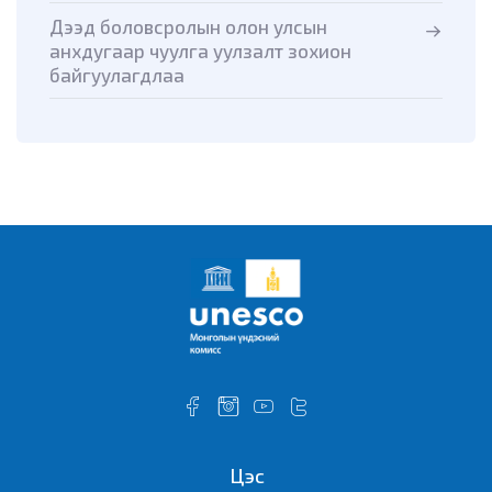
Дээд боловсролын олон улсын
анхдугаар чуулга уулзалт зохион
байгуулагдлаа
Цэс