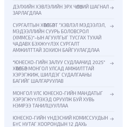
ДЭЛХИЙН ХЭВЛЭЛИЙН ЭРХ ЧӨЛӨӨНИЙ ШАГНАЛ
ЗАРЛАГДЛАА
СУРГАЛТЫН ХӨТӨЛБӨРТ “ХЭВЛЭЛ МЭДЭЭЛЭЛ,
МЭДЭЭЛЛИЙН СУУРЬ БОЛОВСРОЛ
(ХММСБ)”–ЫН АГУУЛГЫГ ТУСГАХ ТУХАЙ
ЧАДАВХ БЭХЖҮҮЛЭХ СУРГАЛТ
АМЖИЛТТАЙ ЗОХИОН БАЙГУУЛАГДЛАА
"ЮНЕСКО-ГИЙН ЗАЛУУ СУДЛААЧИД 2025”
ХӨТӨЛБӨР МОНГОЛ УЛСАД АМЖИЛТТАЙ
ХЭРЭГЖИЖ, ШИЛДЭГ СУДАЛГААНЫ
БАГИЙГ ШАЛГАРУУЛАВ
МОНГОЛ УЛС ЮНЕСКО-ГИЙН МАНДАТЫГ
ХЭРЭГЖҮҮЛЭХЭД ОРУУЛЖ БУЙ ХУВЬ
НЭМРЭЭ ТАНИЛЦУУЛЛАА
ЮНЕСКО-ГИЙН ҮНДЭСНИЙ КОМИССУУДЫН
БҮС НУТАГ ХООРОНДЫН 12 ДАХЬ