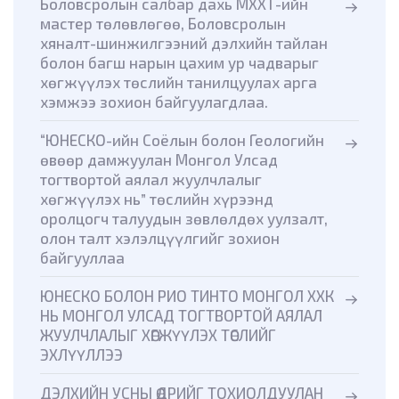
Боловсролын салбар дахь МХХТ-ийн
мастер төлөвлөгөө, Боловсролын
хяналт-шинжилгээний дэлхийн тайлан
болон багш нарын цахим ур чадварыг
хөгжүүлэх төслийн танилцуулах арга
хэмжээ зохион байгуулагдлаа.
“ЮНЕСКО-ийн Соёлын болон Геологийн
өвөөр дамжуулан Монгол Улсад
тогтвортой аялал жуулчлалыг
хөгжүүлэх нь” төслийн хүрээнд
оролцогч талуудын зөвлөлдөх уулзалт,
олон талт хэлэлцүүлгийг зохион
байгууллаа
ЮНЕСКО БОЛОН РИО ТИНТО МОНГОЛ ХХК
НЬ МОНГОЛ УЛСАД ТОГТВОРТОЙ АЯЛАЛ
ЖУУЛЧЛАЛЫГ ХӨГЖҮҮЛЭХ ТӨСЛИЙГ
ЭХЛҮҮЛЛЭЭ
ДЭЛХИЙН УСНЫ ӨДРИЙГ ТОХИОЛДУУЛАН