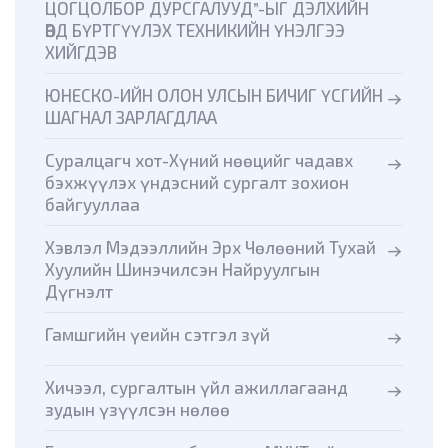
ЦОГЦОЛБОР ДУРСГАЛУУД”-ЫГ ДЭЛХИЙН
ӨВД БҮРТГҮҮЛЭХ ТЕХНИКИЙН ҮНЭЛГЭЭ
ХИЙГДЭВ
ЮНЕСКО-ИЙН ОЛОН УЛСЫН БИЧИГ ҮСГИЙН
ШАГНАЛ ЗАРЛАГДЛАА
Суралцагч хот-Хүний нөөцийг чадавх
бэхжүүлэх үндэсний сургалт зохион
байгууллаа
Хэвлэл Мэдээллийн Эрх Чөлөөний Тухай
Хуулийн Шинэчилсэн Найруулгын
Дүгнэлт
Гамшгийн үеийн сэтгэл зүй
Хичээл, сургалтын үйл ажиллагаанд
зудын үзүүлсэн нөлөө