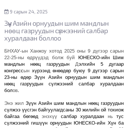
9 сарын 24, 2025
Зүүн Азийн орнуудын шим мандлын
нөөц газруудын сүлжээний салбар
хуралдаан боллоо
БНХАУ-ын Ханжоу хотод 2025 оны 9 дүгээр сарын
22-25-ны өдрүүдэд болж буй
ЮНЕСКО-ийн Шим
мандлын нөөц газруудын
Д
элхийн 5 дугаар
конгресс
ын
хүрээнд өнөөдөр буюу 9 дүгээр сарын
23-ны өдөр Зүүн Азийн орнуудын шим мандлын
нөөц газруудын сүлжээний салбар хуралдаан
бол
ов
.
Энэ жил
Зүүн Азийн шим мандлын нөөц газруудын
сүлжээ
үүсгэн байгуулагдсаны 30 жилийн ой тохиож
байгаа бөгөөд
энэхүү
салбар хуралдаан
нь
тус
сүлжээний гишүүн орнуудын ЮНЕСКО-ийн Хүн ба