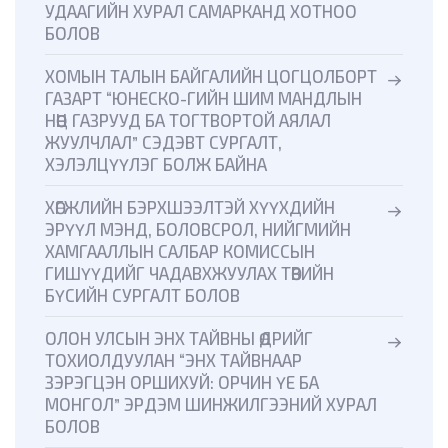
УДААГИЙН ХУРАЛ САМАРКАНД ХОТНОО
БОЛОВ
ХОМЫН ТАЛЫН БАЙГАЛИЙН ЦОГЦОЛБОРТ
ГАЗАРТ “ЮНЕСКО-ГИЙН ШИМ МАНДЛЫН
НӨӨЦ ГАЗРУУД БА ТОГТВОРТОЙ АЯЛАЛ
ЖУУЛЧЛАЛ” СЭДЭВТ СУРГАЛТ,
ХЭЛЭЛЦҮҮЛЭГ БОЛЖ БАЙНА
ХӨГЖЛИЙН БЭРХШЭЭЛТЭЙ ХҮҮХДИЙН
ЭРҮҮЛ МЭНД, БОЛОВСРОЛ, НИЙГМИЙН
ХАМГААЛЛЫН САЛБАР КОМИССЫН
ГИШҮҮДИЙГ ЧАДАВХЖУУЛАХ ТӨВИЙН
БҮСИЙН СУРГАЛТ БОЛОВ
ОЛОН УЛСЫН ЭНХ ТАЙВНЫ ӨДРИЙГ
ТОХИОЛДУУЛАН “ЭНХ ТАЙВНААР
ЗЭРЭГЦЭН ОРШИХУЙ: ОРЧИН ҮЕ БА
МОНГОЛ” ЭРДЭМ ШИНЖИЛГЭЭНИЙ ХУРАЛ
БОЛОВ