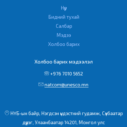
Нүүр
Бидний тухай
Салбар
Мэдээ
Холбоо барих
Холбоо барих мэдээлэл
+976 7010 5652
natcom@unesco.mn
НҮБ-ын байр, Нэгдсэн үндэстний гудамж, Сүхбаатар
дүүрэг, Улаанбаатар 14201, Монгол улс