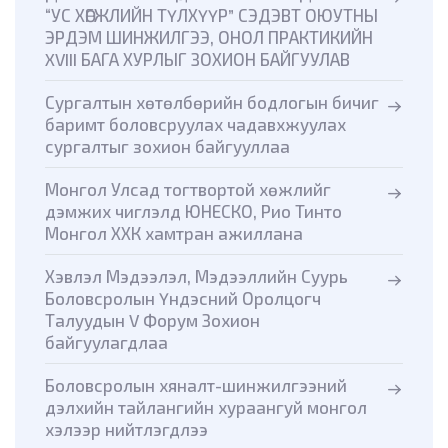
“УС ХӨГЖЛИЙН ТҮЛХҮҮР” СЭДЭВТ ОЮУТНЫ
ЭРДЭМ ШИНЖИЛГЭЭ, ОНОЛ ПРАКТИКИЙН
XVIII БАГА ХУРЛЫГ ЗОХИОН БАЙГУУЛАВ
Сургалтын хөтөлбөрийн бодлогын бичиг
баримт боловсруулах чадавхжуулах
сургалтыг зохион байгууллаа
Монгол Улсад тогтвортой хөжлийг
дэмжих чиглэлд ЮНЕСКО, Рио Тинто
Монгол ХХК хамтран ажиллана
Хэвлэл Мэдээлэл, Мэдээллийн Суурь
Боловсролын Үндэсний Оролцогч
Талуудын V Форум Зохион
байгуулагдлаа
Боловсролын хяналт-шинжилгээний
дэлхийн тайлангийн хураангуй монгол
хэлээр нийтлэгдлээ