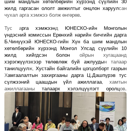
шим мандлын хөтөлбөрийн хүрээнд сүүлийн
30
жилд гаргасан ололт амжилтыг онцлон харуул
сан
чухал арга хэмжээ болж өнгөрөв
.
Тус а
рга хэмжээн
д
ЮНЕСКО-ийн Монголын
үндэсний комиссын Ерөнхий нарийн бичгийн дарга
Б.Чинүүхэй ЮНЕСКО-гийн Хүн ба шим мандлын
хөтөлбөрийн хүрээнд Монгол Улсад сүүлийн 10
жилд хийгдсэн болон
ойрын хугацаанд
хэрэгжүүлэхээр төлөвлөж буй ажлууды
н талаар
танилцуул
ж,
Хустайн байгалийн цогцолборт газрын
Х
амгаалалтын захиргааны дарга Ц.Дашпүрэв тус
сүлжээний цаашдын үйл ажиллагаа
, хамтын
ажиллагааны
талаарх хэлэлцүүлэгт оролц
ов
.