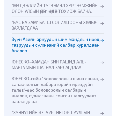
“МЭДЭЭЛЛИЙН ТҮГЭЭМЭЛ ХҮРТЭЭМЖИЙН
ОЛОН УЛСЫН ӨДӨР” ӨНӨӨДӨР ТОХИОЖ БАЙНА.
“БҮС БА ЗАМ" БАГШ СОЛИЛЦООНЫ ХӨТӨЛБӨР
ЗАРЛАГДЛАА
Зүүн Азийн орнуудын шим мандлын нөөц
газруудын сүлжээний салбар хуралдаан
боллоо
ЮНЕСКО–ХАМДАН БИН РАШИД АЛЬ-
МАКТУМЫН ШАГНАЛ ЗАРЛАГДЛАА
ЮНЕСКО-гийн “Боловсролын шинэ санаа,
санаачилгын лабораторийн ирээдүйн
төлөв”-өөс боловсролын салбарын
анализ, судалгааны сонгон шалгуулалт
зарлагдлаа
“ХҮННҮГИЙН ЯЗГУУРТНЫ ОРШУУЛГЫН