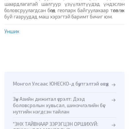
шаардлагатай шалгуур үзүүлэлтүүдэд үндэслэн
боловсруулагдсан бөгөөд геопарк байгуулахаар төлөвлөж
буй газруудад маш хэрэгтэй баримт бичиг юм.
Унших
Монгол Улсаас ЮНЕСКО-д бүртгэлтэй өвүүд
Зүүн Азийн дижитал үсрэлт: Дээд
боловсролын хувьсал, шинэчлэлийн бүс
нутгийн нэгдсэн тайлан
“ЭНХ ТАЙВНААР ЗЭРЭГЦЭН ОРШИХУЙ: