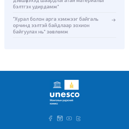
бэлтгэх удирдамж”
“Хурал болон арга хэмжээг байгаль
орчинд ээлтэй байдлаар зохион
байгуулах нь” зөвлөмж