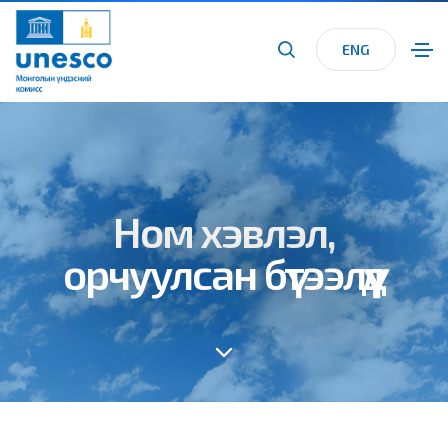
ENG
Ном хэвлэл,
орчуулсан бүтээлүүд