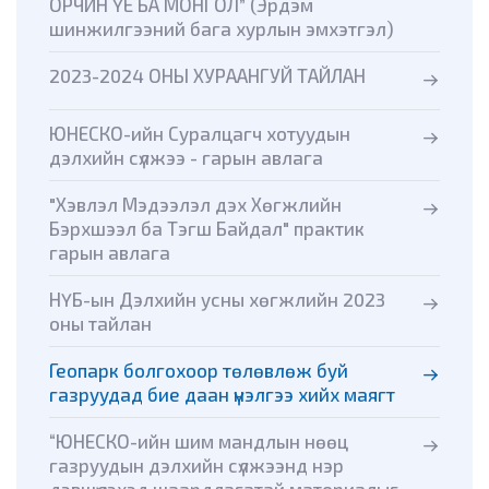
ОРЧИН ҮЕ БА МОНГОЛ” (Эрдэм
шинжилгээний бага хурлын эмхэтгэл)
2023-2024 ОНЫ ХУРААНГУЙ ТАЙЛАН
ЮНЕСКО-ийн Суралцагч хотуудын
дэлхийн сүлжээ - гарын авлага
"Хэвлэл Мэдээлэл дэх Хөгжлийн
Бэрхшээл ба Тэгш Байдал" практик
гарын авлага
НҮБ-ын Дэлхийн усны хөгжлийн 2023
оны тайлан
Геопарк болгохоор төлөвлөж буй
газруудад бие даан үнэлгээ хийх маягт
“ЮНЕСКО-ийн шим мандлын нөөц
газруудын дэлхийн сүлжээнд нэр
дэвшүүлэхэд шаардлагатай материалыг