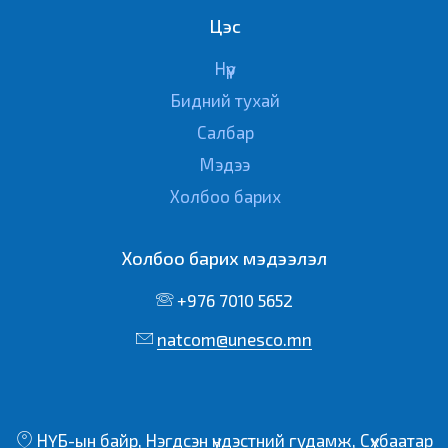
Цэс
Нүүр
Бидний тухай
Салбар
Мэдээ
Холбоо барих
Холбоо барих мэдээлэл
+976 7010 5652
natcom@unesco.mn
НҮБ-ын байр, Нэгдсэн үндэстний гудамж, Сүхбаатар