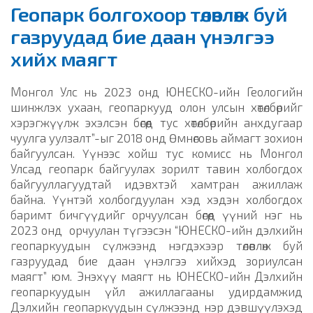
Геопарк болгохоор төлөвлөж буй
газруудад бие даан үнэлгээ
хийх маягт
Монгол Улс нь 2023 онд ЮНЕСКО-ийн Геологийн
шинжлэх ухаан, геопаркууд олон улсын хөтөлбөрийг
хэрэгжүүлж эхэлсэн бөгөөд тус хөтөлбөрийн анхдугаар
чуулга уулзалт”-ыг 2018 онд Өмнөговь аймагт зохион
байгуулсан. Үүнээс хойш тус комисс нь Монгол
Улсад геопарк байгуулах зорилт тавин холбогдох
байгууллагуудтай идэвхтэй хамтран ажиллаж
байна. Үүнтэй холбогдуулан хэд хэдэн холбогдох
баримт бичгүүдийг орчуулсан бөгөөд үүний нэг нь
2023 онд орчуулан түгээсэн “ЮНЕСКО-ийн дэлхийн
геопаркуудын сүлжээнд нэгдэхээр төлөвлөж буй
газруудад бие даан үнэлгээ хийхэд зориулсан
маягт” юм. Энэхүү маягт нь ЮНЕСКО-ийн Дэлхийн
геопаркуудын үйл ажиллагааны удирдамжид
Дэлхийн геопаркуудын сүлжээнд нэр дэвшүүлэхэд